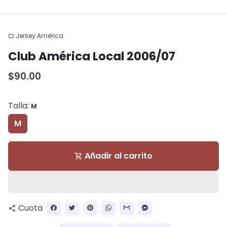
Jersey América
folder
Club América Local 2006/07
$90.00
Talla:
M
M
Añadir al carrito
shopping_cart
Cuota
share