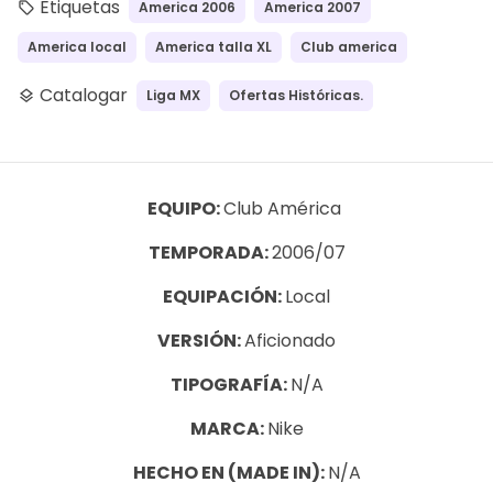
Etiquetas
America 2006
America 2007
local_offer
America local
America talla XL
Club america
Catalogar
Liga MX
Ofertas Históricas.
layers
EQUIPO:
Club América
TEMPORADA:
2006/07
EQUIPACIÓN:
Local
VERSIÓN:
Aficionado
TIPOGRAFÍA:
N/A
MARCA:
Nike
HECHO EN (MADE IN):
N/A