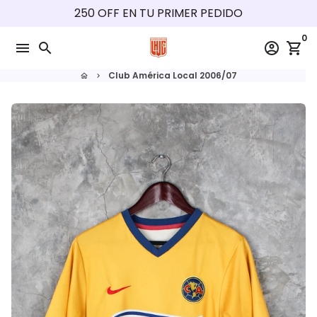
Ir
250 OFF EN TU PRIMER PEDIDO
directamente
0
al
menu
search
account_circle
shopping_cart
contenido
Club América Local 2006/07
home
keyboard_arrow_right