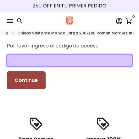
Ir
250 OFF EN TU PRIMER PEDIDO
directamente
0
al
menu
search
account_circle
shopping_cart
contenido
Chivas Visitante Manga Larga 2007/08 Ramon Morales #11
home
keyboard_arrow_right
Por favor ingresa el código de acceso
Continue
loyalty
loyalty