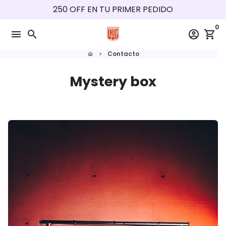
Ir
250 OFF EN TU PRIMER PEDIDO
directamente
0
al
menu
search
account_circle
shopping_cart
contenido
Contacto
home
keyboard_arrow_right
Mystery box